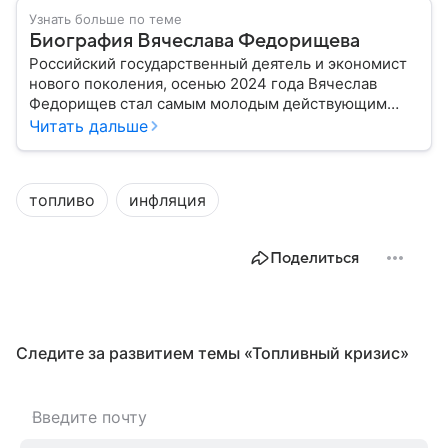
Узнать больше по теме
Биография Вячеслава Федорищева
Российский государственный деятель и экономист
нового поколения, осенью 2024 года Вячеслав
Федорищев стал самым молодым действующим
главой субъекта в РФ. Возглавивший Самарскую
Читать дальше
область чиновник часто попадает в СМИ: собрали
главное из его биографии.
топливо
инфляция
Поделиться
Следите за развитием темы «Топливный кризис»