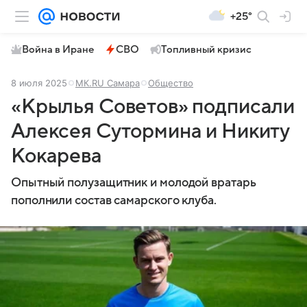
+25°
Война в Иране
СВО
Топливный кризис
8 июля 2025
МК.RU Самара
Общество
«Крылья Советов» подписали
Алексея Сутормина и Никиту
Кокарева
Опытный полузащитник и молодой вратарь
пополнили состав самарского клуба.