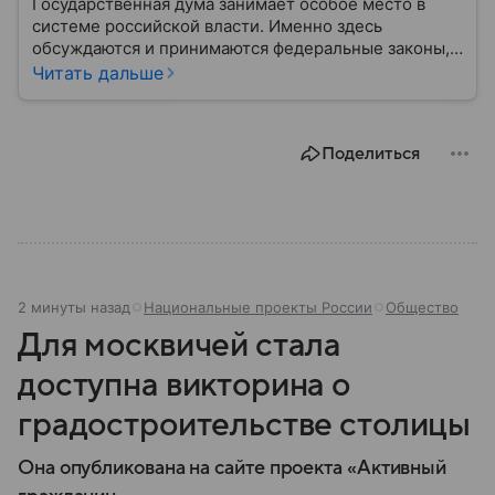
Государственная дума занимает особое место в
системе российской власти. Именно здесь
обсуждаются и принимаются федеральные законы,
определяющие развитие государства, экономики и
Читать дальше
социальной сферы. Через нижнюю палату
парламента проходят важнейшие решения,
затрагивающие жизнь миллионов граждан.
Поделиться
Разбираемся, как устроена Госдума, какие
полномочия она имеет и как формируется ее
состав.
2 минуты назад
Национальные проекты России
Общество
Для москвичей стала
доступна викторина о
градостроительстве столицы
Она опубликована на сайте проекта «Активный