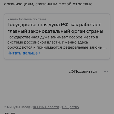
организациям, связанным с этой отраслью.
Узнать больше по теме
Государственная дума РФ: как работает
главный законодательный орган страны
Государственная дума занимает особое место в
системе российской власти. Именно здесь
обсуждаются и принимаются федеральные законы,
определяющие развитие государства, экономики и
Читать дальше
социальной сферы. Через нижнюю палату
парламента проходят важнейшие решения,
затрагивающие жизнь миллионов граждан.
Поделиться
Разбираемся, как устроена Госдума, какие
полномочия она имеет и как формируется ее
состав.
2 минуты назад
© РИА Новости
Общество