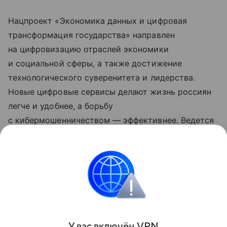
Нацпроект «Экономика данных и цифровая
трансформация государства» направлен
на цифровизацию отраслей экономики
и социальной сферы, а также достижение
технологического суверенитета и лидерства.
Новые цифровые сервисы делают жизнь россиян
легче и удобнее, а борьбу
с кибермошенничеством — эффективнее. Ведется
активная подготовка ИТ-специалистов,
развиваются квантовые технологии
и искусственный интеллект. Обновленные
нацпроекты реализуются по решению
Президента РФ Владимира Путина с 2025 года.
Поделиться
У вас включ
ён
V
P
N