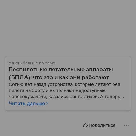
Узнать больше по теме
Беспилотные летательные аппараты
(БПЛА): что это и как они работают
Сотню лет назад устройства, которые летают без
пилота на борту и выполняют недоступные
человеку задачи, казались фантастикой. А теперь
они стали реальностью: собрали главное о
Читать дальше
беспилотных летательных аппаратах (БПЛА) и о
том, для чего они нужны.
Поделиться