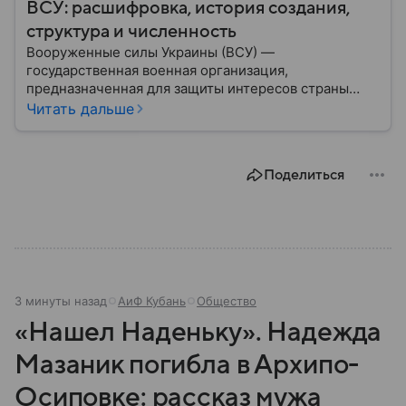
ВСУ: расшифровка, история создания,
структура и численность
Вооруженные силы Украины (ВСУ) —
государственная военная организация,
предназначенная для защиты интересов страны
военным путем. Была создана после
Читать дальше
провозглашения независимости Украины в 1991
году. В материале — главное по теме.
Поделиться
3 минуты назад
АиФ Кубань
Общество
«Нашел Наденьку». Надежда
Мазаник погибла в Архипо-
Осиповке: рассказ мужа