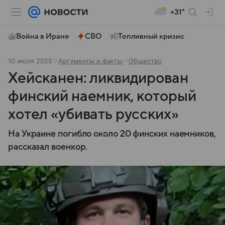
+31°
Война в Иране
СВО
Топливный кризис
10 июля 2025
Аргументы и факты
Общество
Хейсканен: ликвидирован
финский наемник, который
хотел «убивать русских»
На Украине погибло около 20 финских наемников,
рассказал военкор.