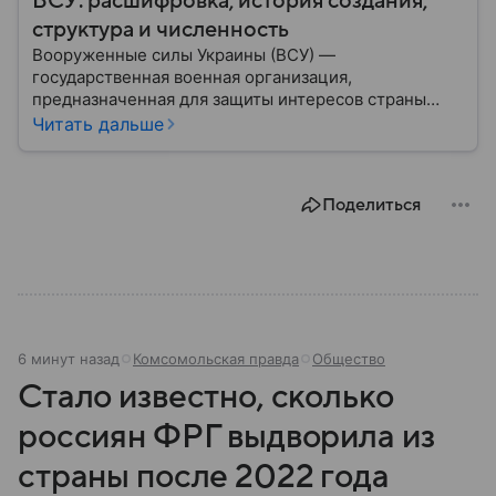
ВСУ: расшифровка, история создания,
структура и численность
Вооруженные силы Украины (ВСУ) —
государственная военная организация,
предназначенная для защиты интересов страны
военным путем. Была создана после
Читать дальше
провозглашения независимости Украины в 1991
году. В материале — главное по теме.
Поделиться
6 минут назад
Комсомольская правда
Общество
Стало известно, сколько
россиян ФРГ выдворила из
страны после 2022 года