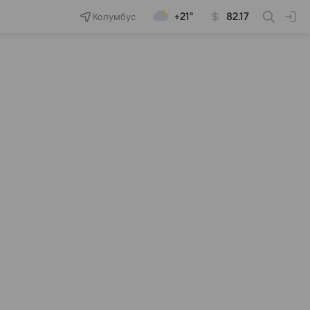
Колумбус
+21°
82.17