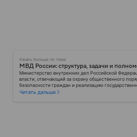
Узнать больше по теме
МВД России: структура, задачи и полно
Министерство внутренних дел Российской Федера
власти, отвечающий за охрану общественного поря
безопасности граждан и реализацию государственн
материале рассказываем, чем занимается МВД Росс
Читать дальше
устроена его структура, кто возглавляет ведомств