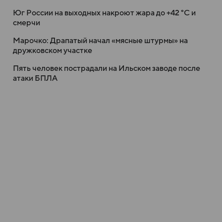
Юг России на выходных накроют жара до +42 °C и
смерчи
Марочко: Драпатый начал «мясные штурмы» на
дружковском участке
Пять человек пострадали на Ильском заводе после
атаки БПЛА