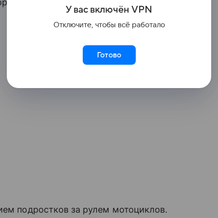
торые купили мотоциклы своим
У вас включ
ён
V
P
N
Отключите, чтобы всё работало
Готово
ием подростков за рулем мотоциклов.