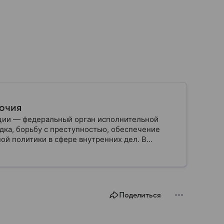
мочия
ции — федеральный орган исполнительной
дка, борьбу с преступностью, обеспечение
ой политики в сфере внутренних дел. В
ии, какие задачи выполняет министерство, как
о и какие полномочия оно имеет.
Поделиться