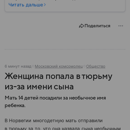
благополучие населения и контроль соблюдения
Читать дальше
санитарных норм. В материале рассказываем, как
появилось ведомство, чем оно занимается и кто
руководит им сегодня.
Поделиться
6 минут назад
Московский комсомолец
Общество
Женщина попала в тюрьму
из-за имени сына
Мать 14 детей посадили за необычное имя
ребенка.
В Норвегии многодетную мать отправили
в тюрьму за то, что она назвала сына необычным