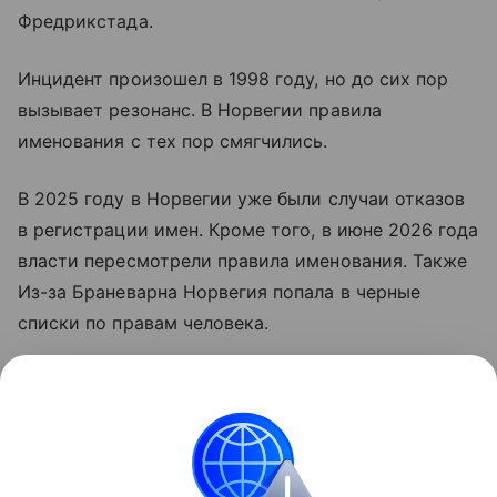
Фредрикстада.
Инцидент произошел в 1998 году, но до сих пор
вызывает резонанс. В Норвегии правила
именования с тех пор смягчились.
В 2025 году в Норвегии уже были случаи отказов
в регистрации имен. Кроме того, в июне 2026 года
власти пересмотрели правила именования. Также
Из-за Браневарна Норвегия попала в черные
списки по правам человека.
Как живут дети, которых родители назвали
диковинными именами?
Достоверные новости всегда под рукой —