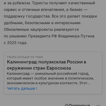
и за рубежом. Туристы получают качественный
сервис и отличные впечатления, а бизнес —
поддержку государства. Все это делает поездки
удобными, безопасными и интересными.
Обновленные нацпроекты реализуются
по решению Президента РФ Владимира Путина
с 2025 года.
Узнать больше по теме
Калининград: полуэксклав России в
окружении стран Евросоюза
Калининград — уникальный российский город,
который имеет особое значение в политическом,
экономическом и культурном контексте. Этот
город, расположенный в самом сердце Европы,
Читать дальше
остается частью России — эксклавом, отделенным
от основной территории страны. В материале —
главное об этом населенном пункте.
Поделиться