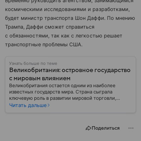
Временно руководить агентством, занимающимся
космическими исследованиями и разработками,
будет министр транспорта Шон Даффи. По мнению
Трампа, Даффи сможет справиться
с обязанностями, так как с легкостью решает
транспортные проблемы США.
Узнать больше по теме
Великобритания: островное государство
с мировым влиянием
Великобритания остается одним из наиболее
известных государств мира. Страна сыграла
ключевую роль в развитии мировой торговли,
промышленности, науки и международных
Читать дальше
отношений: собрали главное о ней.
Поделиться