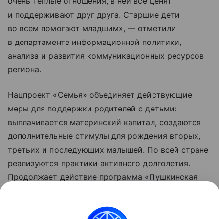
очень теплые отношения, в ней все ценят
и поддерживают друг друга. Старшие дети
во всем помогают младшим», — отметили
в департаменте информационной политики,
анализа и развития коммуникационных ресурсов
региона.
Нацпроект «Семья» объединяет действующие
меры для поддержки родителей с детьми:
выплачивается материнский капитал, создаются
дополнительные стимулы для рождения вторых,
третьих и последующих малышей. По всей стране
реализуются практики активного долголетия.
Продолжает действие программа «Пушкинская
карта», позволяющая молодежи от 14 до 22 лет
бесплатно посещать музеи, театры, кинозалы
и другие учреждения культуры. Обновленные