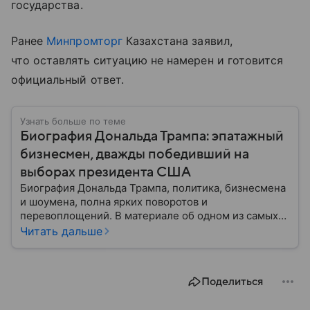
государства.
Ранее
Минпромторг
Казахстана заявил,
что оставлять ситуацию не намерен и готовится
официальный ответ.
Узнать больше по теме
Биография Дональда Трампа: эпатажный
бизнесмен, дважды победивший на
выборах президента США
Биография Дональда Трампа, политика, бизнесмена
и шоумена, полна ярких поворотов и
перевоплощений. В материале об одном из самых
эпатажных деятелей современности мы разберем
Читать дальше
историю его семьи, его детские годы, образование,
начало профессионального пути и политической
карьеры.
Поделиться