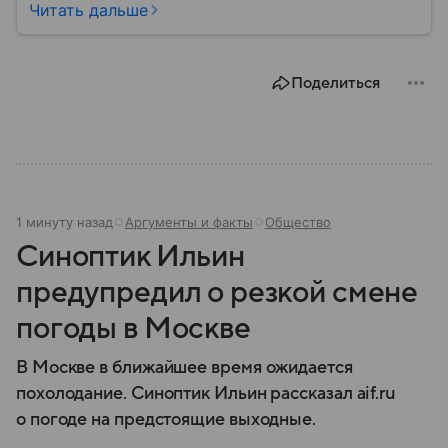
военным путем. Была создана после
Читать дальше
провозглашения независимости Украины в 1991
году. В материале — главное по теме.
Поделиться
1 минуту назад
Аргументы и факты
Общество
Синоптик Ильин
предупредил о резкой смене
погоды в Москве
В Москве в ближайшее время ожидается
похолодание. Синоптик Ильин рассказал aif.ru
о погоде на предстоящие выходные.