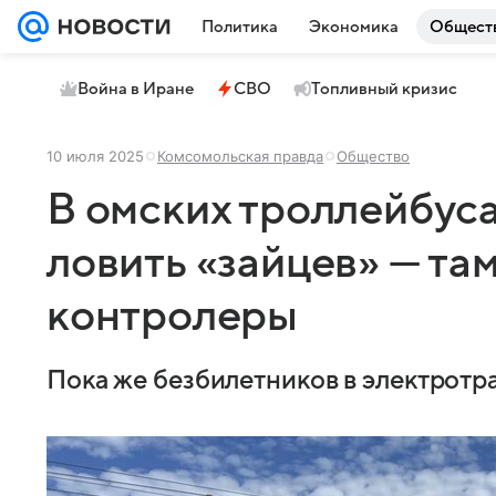
Политика
Экономика
Общест
Война в Иране
СВО
Топливный кризис
10 июля 2025
Комсомольская правда
Общество
В омских троллейбуса
ловить «зайцев» — та
контролеры
Пока же безбилетников в электротра