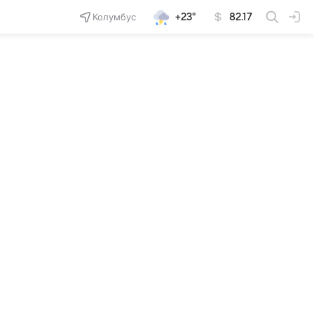
Колумбус
+23°
82.17