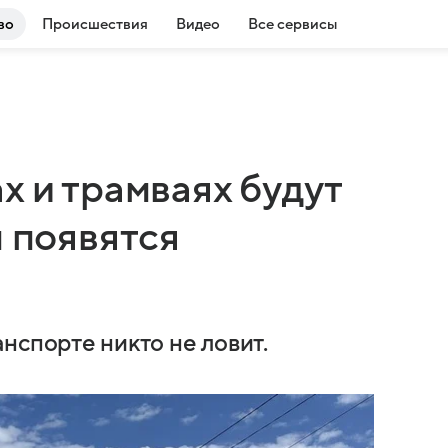
во
Происшествия
Видео
Все сервисы
х и трамваях будут
м появятся
нспорте никто не ловит.