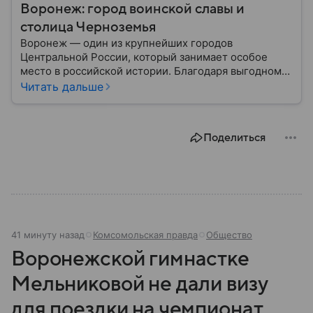
Воронеж: город воинской славы и
столица Черноземья
Воронеж — один из крупнейших городов
Центральной России, который занимает особое
место в российской истории. Благодаря выгодному
расположению на юге европейской части страны
Читать дальше
Воронеж остается важным транспортным узлом и
центром Черноземья: собрали о нем главное.
Поделиться
41 минуту назад
Комсомольская правда
Общество
Воронежской гимнастке
Мельниковой не дали визу
для поездки на чемпионат