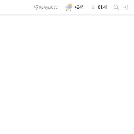
Колумбус
+24°
81.41