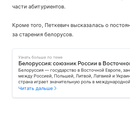
части абитуриентов.
Кроме того, Петкевич высказалась о постоя
за старения белорусов.
Узнать больше по теме
Белоруссия: союзник России в Восточно
Белоруссия — государство в Восточной Европе, з
между Россией, Польшей, Литвой, Латвией и Украи
страна играет значительную роль в международной
материале разбираем главное о союзной РФ респуб
Читать дальше