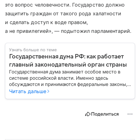
это вопрос человечности. Государство должно
защитить граждан от такого рода халатности
и сделать доступ к воде правом,
а не привилегией», — подытожил парламентарий.
Узнать больше по теме
Государственная дума РФ: как работает
главный законодательный орган страны
Государственная дума занимает особое место в
системе российской власти. Именно здесь
обсуждаются и принимаются федеральные законы,
определяющие развитие государства, экономики и
Читать дальше
социальной сферы. Через нижнюю палату
парламента проходят важнейшие решения,
затрагивающие жизнь миллионов граждан.
Поделиться
Разбираемся, как устроена Госдума, какие
полномочия она имеет и как формируется ее
состав.