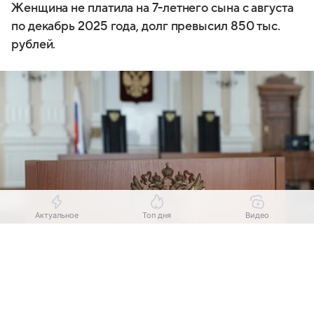
Женщина не платила на 7-летнего сына с августа
по декабрь 2025 года, долг превысил 850 тыс.
рублей.
Актуальное
Топ дня
Видео
Выберите комментарий
Выберите комментарий
Выберите комментарий
Источник:
Комсомольская правда - Иркутск
Информация полезная и актуальная
Информация полезная и актуальная
Информация полезная и актуальная
В Иркутской области вынесен приговор 45-летней