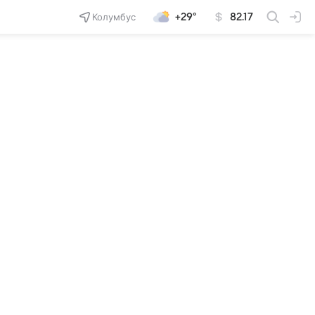
Колумбус
+29°
82.17