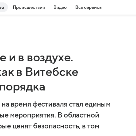
во
Происшествия
Видео
Все сервисы
 и в воздухе.
как в Витебске
 порядка
 на время фестиваля стал единым
вые мероприятия. В областной
ые ценят безопасность, в том