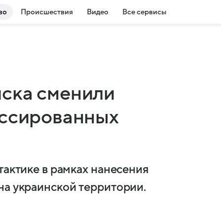
во
Происшествия
Видео
Все сервисы
ска сменили
ассированных
тактике в рамках нанесения
на украинской территории.