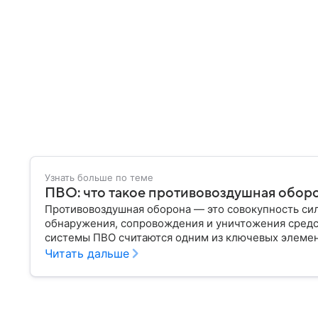
Узнать больше по теме
ПВО: что такое противовоздушная оборо
Противовоздушная оборона — это совокупность сил
обнаружения, сопровождения и уничтожения сред
системы ПВО считаются одним из ключевых элеме
любого государства: собрали о них главное.
Читать дальше