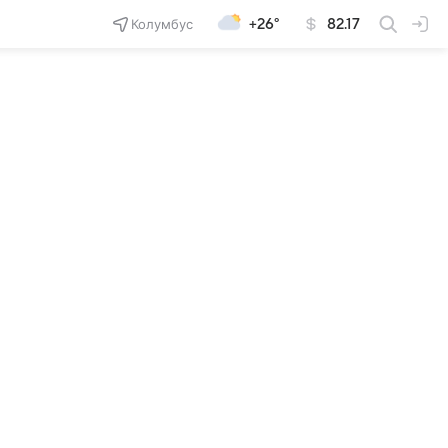
Колумбус
+26°
82.17