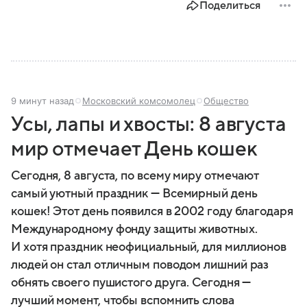
Поделиться
Приднестровье. Вануату и Тувалу — отозвали
решение о признании независимости Абхазии. Тем
не менее, здесь уже сложилась полноценная
государственная система — со своим
правительством и политическими институтами.
Рассказываем, где находится Абхазия, и как она
устроена.
9 минут назад
Московский комсомолец
Общество
Усы, лапы и хвосты: 8 августа
мир отмечает День кошек
Сегодня, 8 августа, по всему миру отмечают
самый уютный праздник — Всемирный день
кошек! Этот день появился в 2002 году благодаря
Международному фонду защиты животных.
И хотя праздник неофициальный, для миллионов
людей он стал отличным поводом лишний раз
обнять своего пушистого друга. Сегодня —
лучший момент, чтобы вспомнить слова