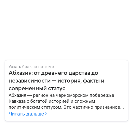
Узнать больше по теме
Абхазия: от древнего царства до
независимости — история, факты и
современный статус
Абхазия — регион на черноморском побережье
Кавказа с богатой историей и сложным
политическим статусом. Это частично признанное
государство, независимость которого признают
Читать дальше
четыре государства — члена ООН (Россия,
Венесуэла, Сирия и Никарагуа), а также частично
признанная Южная Осетия и непризнанное