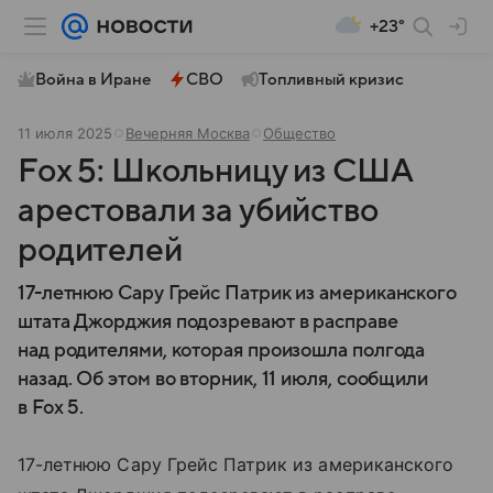
+23°
Война в Иране
СВО
Топливный кризис
11 июля 2025
Вечерняя Москва
Общество
Fox 5: Школьницу из США
арестовали за убийство
родителей
17-летнюю Сару Грейс Патрик из американского
штата Джорджия подозревают в расправе
над родителями, которая произошла полгода
назад. Об этом во вторник, 11 июля, сообщили
в Fox 5.
17-летнюю Сару Грейс Патрик из американского