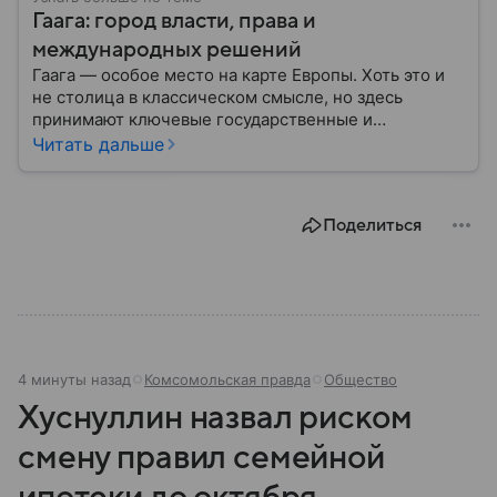
Гаага: город власти, права и
международных решений
Гаага — особое место на карте Европы. Хоть это и
не столица в классическом смысле, но здесь
принимают ключевые государственные и
международные решения. Город давно
Читать дальше
ассоциируется с дипломатией и судами: собрали
главную информацию о нем.
Поделиться
4 минуты назад
Комсомольская правда
Общество
Хуснуллин назвал риском
смену правил семейной