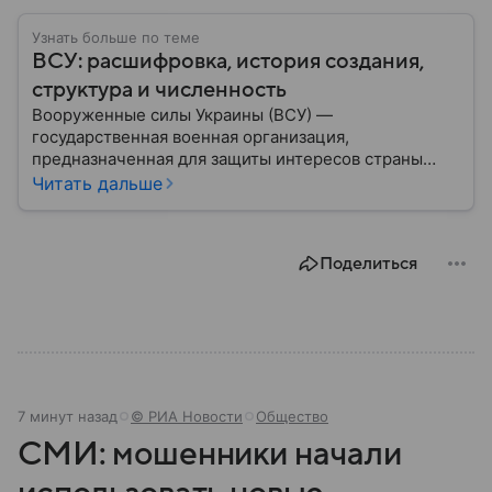
Узнать больше по теме
ВСУ: расшифровка, история создания,
структура и численность
Вооруженные силы Украины (ВСУ) —
государственная военная организация,
предназначенная для защиты интересов страны
военным путем. Была создана после
Читать дальше
провозглашения независимости Украины в 1991
году. В материале — главное по теме.
Поделиться
7 минут назад
© РИА Новости
Общество
СМИ: мошенники начали