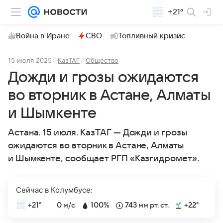
+21°
Война в Иране
СВО
Топливный кризис
15 июля 2025
КазТАГ
Общество
Дожди и грозы ожидаются
во вторник в Астане, Алматы
и Шымкенте
Астана. 15 июля. КазТАГ — Дожди и грозы
ожидаются во вторник в Астане, Алматы
и Шымкенте, сообщает РГП «Казгидромет».
Сейчас в Колумбусе:
+21°
0 м/с
100%
743 мм рт. ст.
+22°