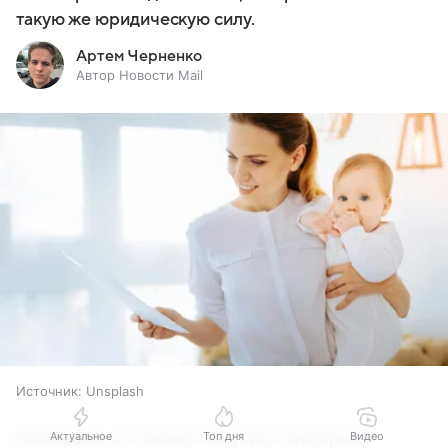
такую же юридическую силу.
Артем Черненко
Автор Новости Mail
Источник:
Unsplash
Разбираем, кто может получить повторное
Актуальное
Топ дня
Видео