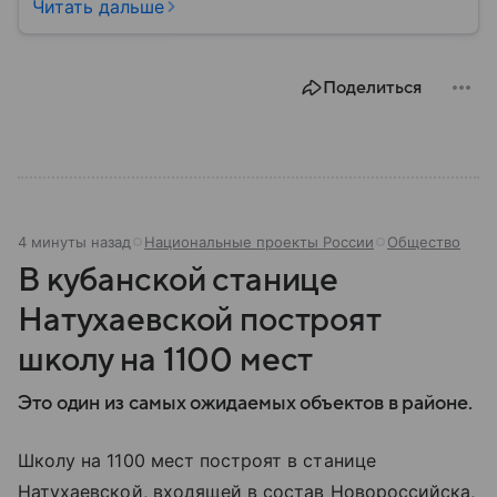
культурным наследием, развитой экономикой,
Читать дальше
сильной дипломатией и значительным вкладом в
развитие науки, искусства и философии. Собрали
главное о ней.
Поделиться
4 минуты назад
Национальные проекты России
Общество
В кубанской станице
Натухаевской построят
школу на 1100 мест
Это один из самых ожидаемых объектов в районе.
Школу на 1100 мест построят в станице
Натухаевской, входящей в состав Новороссийска,