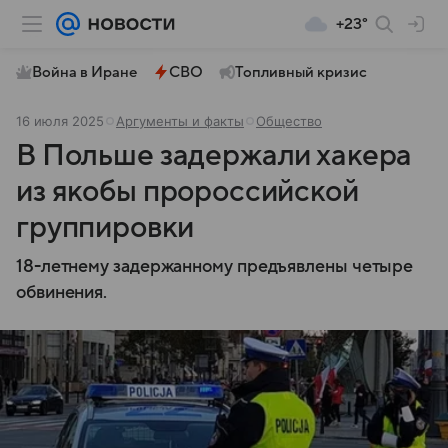
+23°
Война в Иране
СВО
Топливный кризис
16 июля 2025
Аргументы и факты
Общество
В Польше задержали хакера
из якобы пророссийской
группировки
18-летнему задержанному предъявлены четыре
обвинения.