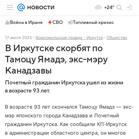
+24°
Война в Иране
СВО
Топливный кризис
17 июля 2025
Комсомольская правда - Иркутск
Общество
В Иркутске скорбят по
Тамоцу Ямадэ, экс-мэру
Канадзавы
Почетный гражданин Иркутска ушел из жизни
в возрасте 93 лет.
В возрасте 93 лет скончался Тамоцу Ямадэ — экс-
мэр японского города Канадзава и Почетный
гражданин Иркутска. Как сообщили КП-Иркутск
в администрации областного центра, он многое