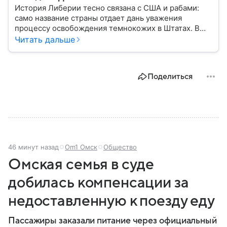
История Либерии тесно связана с США и рабами:
само название страны отдает дань уважения
процессу освобождения темнокожих в Штатах. В
материале изучаем государство с разных сторон: от
Читать дальше
географии и ключевых характеристик до
исторического пути и малоизвестных фактов,
формирующих современный облик.
Поделиться
46 минут назад
Om1 Омск
Общество
Омская семья в суде
добилась компенсации за
недоставленную к поезду еду
Пассажиры заказали питание через официальный