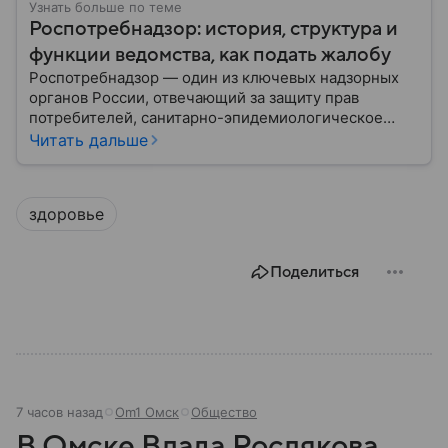
Узнать больше по теме
Роспотребнадзор: история, структура и
функции ведомства, как подать жалобу
Роспотребнадзор — один из ключевых надзорных
органов России, отвечающий за защиту прав
потребителей, санитарно-эпидемиологическое
благополучие населения и контроль соблюдения
Читать дальше
санитарных норм. В материале рассказываем, как
появилось ведомство, чем оно занимается и кто
руководит им сегодня.
здоровье
Поделиться
7 часов назад
Om1 Омск
Общество
В Омске Влада Рослякова