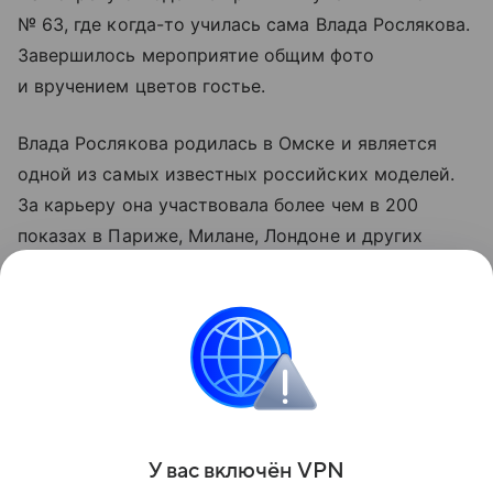
№ 63, где когда-то училась сама Влада Рослякова.
Завершилось мероприятие общим фото
и вручением цветов гостье.
Влада Рослякова родилась в Омске и является
одной из самых известных российских моделей.
За карьеру она участвовала более чем в 200
показах в Париже, Милане, Лондоне и других
мировых столицах моды, а в 2009 году
французский Vogue включил её в список 30 самых
востребованных моделей мира.
шоу
Поделиться
У вас включ
ён
V
P
N