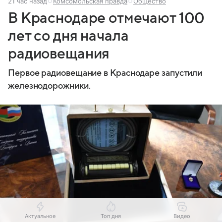
21 час назад
Комсомольская правда
Общество
В Краснодаре отмечают 100
лет со дня начала
радиовещания
Первое радиовещание в Краснодаре запустили
железнодорожники.
Актуальное
Топ дня
Видео