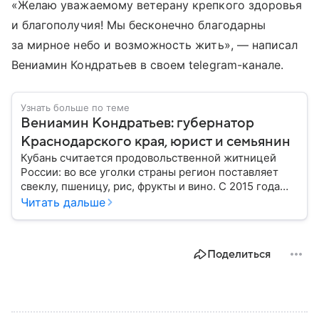
«Желаю уважаемому ветерану крепкого здоровья
и благополучия! Мы бесконечно благодарны
за мирное небо и возможность жить», — написал
Вениамин Кондратьев в своем telegram-канале.
Узнать больше по теме
Вениамин Кондратьев: губернатор
Краснодарского края, юрист и семьянин
Кубань считается продовольственной житницей
России: во все уголки страны регион поставляет
свеклу, пшеницу, рис, фрукты и вино. С 2015 года
субъект федерации возглавляет Вениамин
Читать дальше
Кондратьев. За десять лет под его руководством
Краснодарский край добился немалых успехов:
собрали главное из биографии политика.
Поделиться