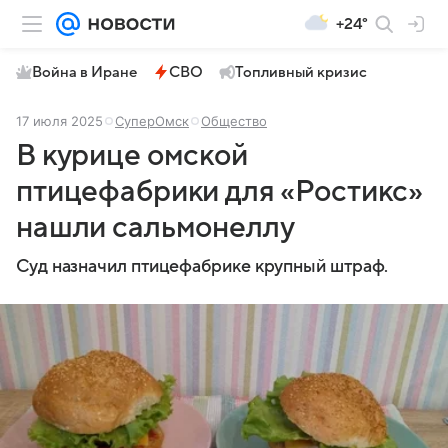
+24°
Война в Иране
СВО
Топливный кризис
17 июля 2025
СуперОмск
Общество
В курице омской
птицефабрики для «Ростикс»
нашли сальмонеллу
Суд назначил птицефабрике крупный штраф.