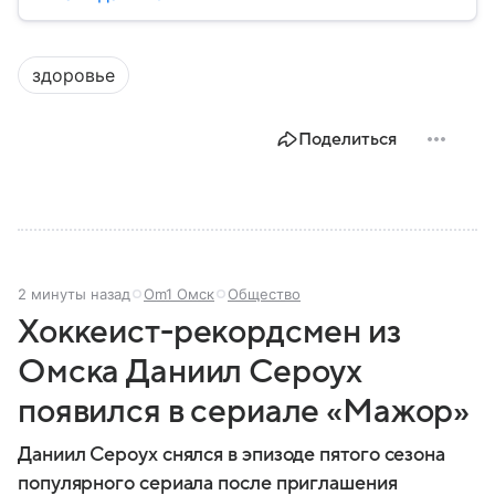
санитарных норм. В материале рассказываем, как
появилось ведомство, чем оно занимается и кто
руководит им сегодня.
здоровье
Поделиться
2 минуты назад
Om1 Омск
Общество
Хоккеист-рекордсмен из
Омска Даниил Сероух
появился в сериале «Мажор»
Даниил Сероух снялся в эпизоде пятого сезона
популярного сериала после приглашения