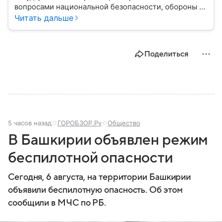
вопросами национальной безопасности, обороны и
стратегического планирования. В этом материале
Читать дальше
— подробная информация о том, как появился
Совбез РФ, кто в него входит, какие задачи он
выполняет и какое значение имеет для государства.
Поделиться
5 часов назад
ГОРОБЗОР.Ру
Общество
В Башкирии объявлен режим
беспилотной опасности
Сегодня, 6 августа, на территории Башкирии
объявили беспилотную опасность. Об этом
сообщили в МЧС по РБ.