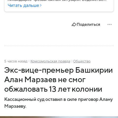
играет важную роль в защите граждан от
Читать дальше
природных катастроф, техногенных аварий и других
угроз. В этом материале разбираем, что
представляет собой МЧС, как оно устроено, какие
Поделиться
задачи выполняет и какую роль играет в
современной России.
5 часов назад
Комсомольская правда
Общество
Экс-вице-премьер Башкирии
Алан Марзаев не смог
обжаловать 13 лет колонии
Кассационный суд оставил в силе приговор Алану
Марзаеву.