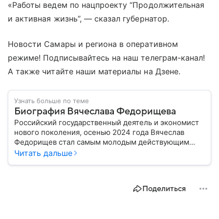
«Работы ведем по нацпроекту “Продолжительная
и активная жизнь”, — сказал губернатор.
Новости Самары и региона в оперативном
режиме! Подписывайтесь на наш телеграм-канал!
А также читайте наши материалы на Дзене.
Узнать больше по теме
Биография Вячеслава Федорищева
Российский государственный деятель и экономист
нового поколения, осенью 2024 года Вячеслав
Федорищев стал самым молодым действующим
главой субъекта в РФ. Возглавивший Самарскую
Читать дальше
область чиновник часто попадает в СМИ: собрали
главное из его биографии.
Поделиться