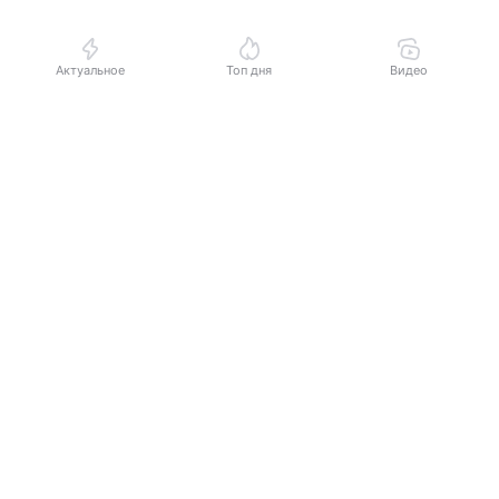
Актуальное
Топ дня
Видео
Выберите комментарий
Информация полезная и актуальная
Заголовок вводит в заблуждение
Материал содержит неполные данные
Материал устарел
Страница отображается некорректно
Неподходящие изображения или иллюстрации
Много рекламы