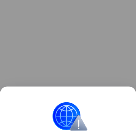
Ранее «Башинформ» сообщал о подростке,
который спровоцировал погоню с инспекторами
ДПС.
ГИБДД