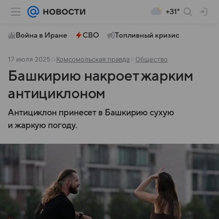
+31°
Война в Иране
СВО
Топливный кризис
17 июля 2025
Комсомольская правда
Общество
Башкирию накроет жарким
антициклоном
Антициклон принесет в Башкирию сухую
и жаркую погоду.