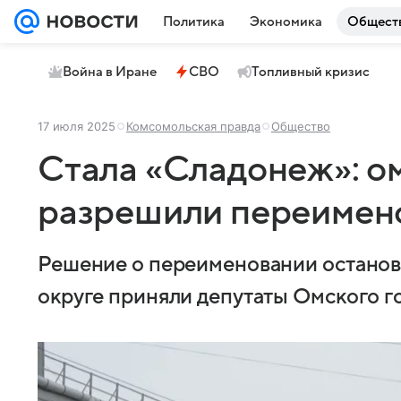
Политика
Экономика
Общест
Война в Иране
СВО
Топливный кризис
17 июля 2025
Комсомольская правда
Общество
Стала «Сладонеж»: о
разрешили переимено
Решение о переименовании останов
округе приняли депутаты Омского го