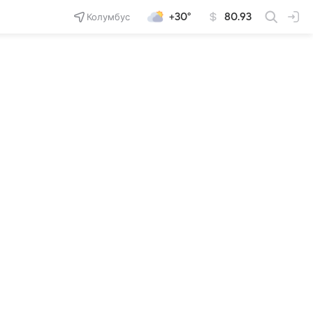
Колумбус
+30°
80.93