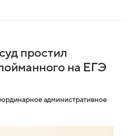
 суд простил
 пойманного на ЕГЭ
неординарное административное