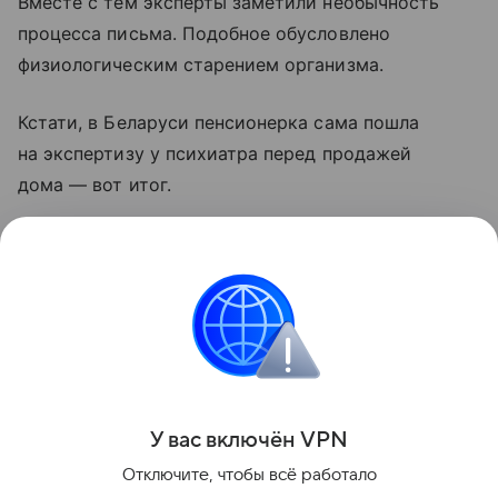
Вместе с тем эксперты заметили необычность
процесса письма. Подобное обусловлено
физиологическим старением организма.
Кстати, в Беларуси пенсионерка сама пошла
на экспертизу у психиатра перед продажей
дома — вот итог.
Тем временем белорус хотел установить родство
по документу матери без текста из-за наследства.
А еще суд лишил белоруса права на квартиру
после смерти его жены.
Поделиться
У вас включ
ён
V
P
N
Отключите, чтобы всё работало