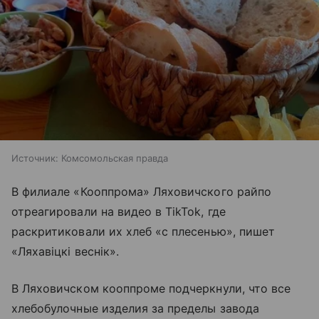
Источник:
Комсомольская правда
В филиале «Кооппрома» Ляховичского райпо
отреагировали на видео в TikTok, где
раскритиковали их хлеб «с плесенью», пишет
«Ляхавіцкі веснік».
В Ляховичском кооппроме подчеркнули, что все
хлебобулочные изделия за пределы завода