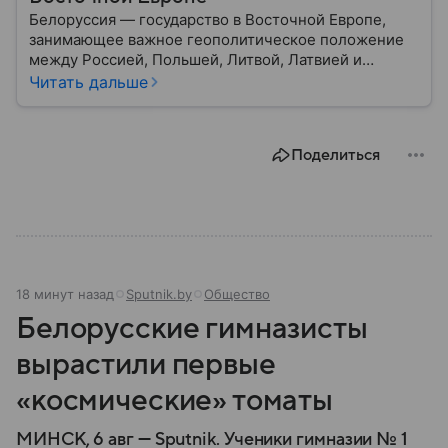
Белоруссия — государство в Восточной Европе,
занимающее важное геополитическое положение
между Россией, Польшей, Литвой, Латвией и
Украиной. Несмотря на свою небольшую
Читать дальше
территорию, страна играет значительную роль в
международной политике и экономике региона. В
этом материале разбираем главное о союзной РФ
Поделиться
республике.
18 минут назад
Sputnik.by
Общество
Белорусские гимназисты
вырастили первые
«космические» томаты
МИНСК, 6 авг — Sputnik. Ученики гимназии № 1