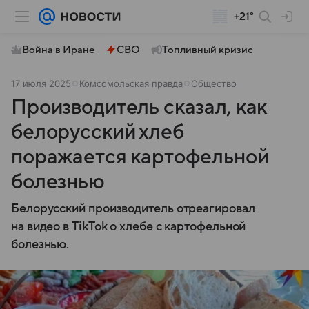
+21°
Война в Иране
СВО
Топливный кризис
17 июля 2025
Комсомольская правда
Общество
Производитель сказал, как
белорусский хлеб
поражается картофельной
болезнью
Белорусский производитель отреагировал
на видео в TikTok о хлебе с картофельной
болезнью.