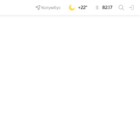
Колумбус
+22°
82.17