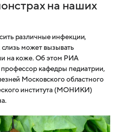
монстрах на наших
сить различные инфекции,
х слизь может вызывать
ии на коже. Об этом РИА
 профессор кафедры педиатрии,
лезней Московского областного
еского института (МОНИКИ)
а.