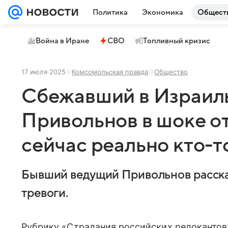
Политика
Экономика
Общест
Война в Иране
СВО
Топливный кризис
17 июля 2025
Комсомольская правда
Общество
Сбежавший в Израил
Привольнов в шоке о
сейчас реально кто-т
Бывший ведущий Привольнов рассказ
тревоги.
Рубрику «Страдания российских релокантов