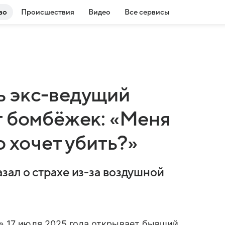
во
Происшествия
Видео
Все сервисы
ь экс-ведущий
т бомбёжек: «Меня
о хочет убить?»
ал о страхе из-за воздушной
» 17 июля 2025 года открывает бывший