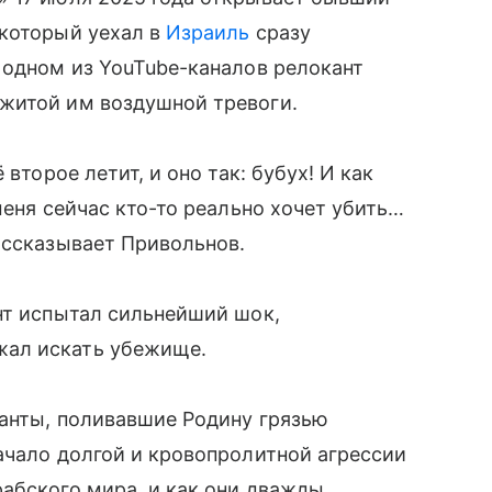
 который уехал в
Израиль
сразу
 одном из YouTube-каналов релокант
житой им воздушной тревоги.
второе летит, и оно так: бубух! И как
меня сейчас кто-то реально хочет убить…
ассказывает Привольнов.
нт испытал сильнейший шок,
жал искать убежище.
канты, поливавшие Родину грязью
ачало долгой и кровопролитной агрессии
абского мира, и как они дважды