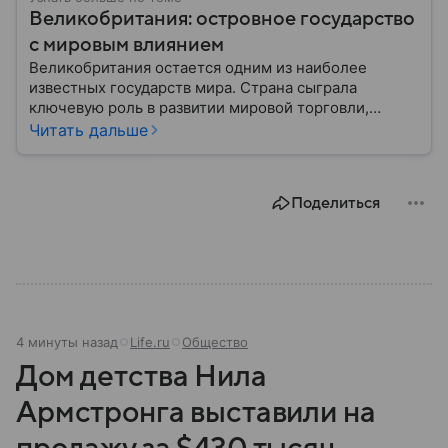
Великобритания: островное государство
с мировым влиянием
Великобритания остается одним из наиболее
известных государств мира. Страна сыграла
ключевую роль в развитии мировой торговли,
промышленности, науки и международных
Читать дальше
отношений: собрали главное о ней.
Поделиться
4 минуты назад
Life.ru
Общество
Дом детства Нила
Армстронга выставили на