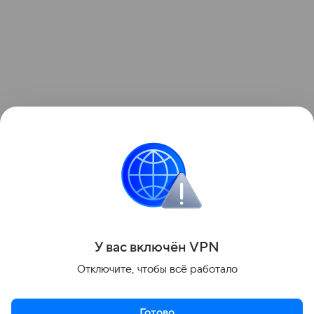
Поделиться
У вас включ
ён
V
P
N
Отключите, чтобы всё работало
Готово