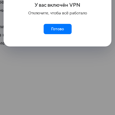
предусмотрена культурная программа,
У вас включ
ён
V
P
N
ния.
Отключите, чтобы всё работало
мо предварительно зарегистрироваться
Готово
та на базе «Станция юных туристов»
ие.