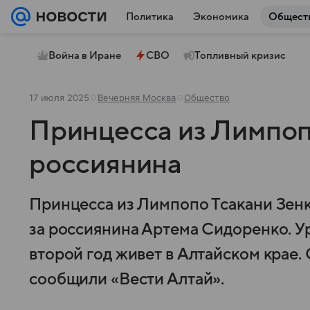
Политика
Экономика
Общест
Война в Иране
СВО
Топливный кризис
17 июля 2025
Вечерняя Москва
Общество
Принцесса из Лимпоп
россиянина
Принцесса из Лимпопо Тсакани Зен
за россиянина Артема Сидоренко. 
второй год живет в Алтайском крае. О
сообщили «Вести Алтай».