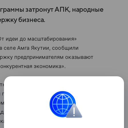
граммы затронут АПК, народные
ержку бизнеса.
От идеи до масштабирования»
 в селе Амга Якутии, сообщили
держку предпринимателям оказывают
конкурентная экономика».
тного производства и вопросы
й программы затронут
мыслы и сувениры, туризм
ддержки бизнеса. В день мероприятия
рка продукции предпринимателей