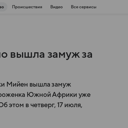
во
Происшествия
Видео
Все сервисы
о вышла замуж за
ки Мийен вышла замуж
Уроженка Южной Африки уже
б этом в четверг, 17 июля,