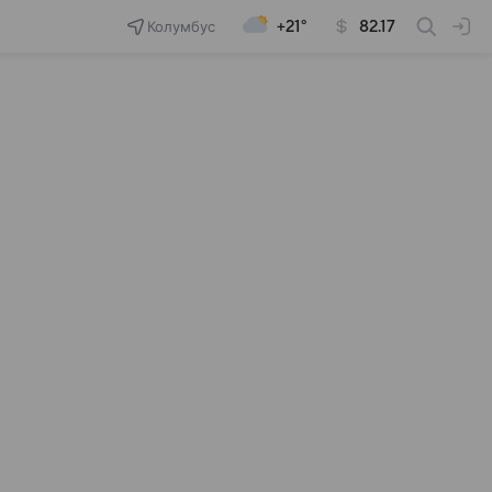
Колумбус
+21°
82.17