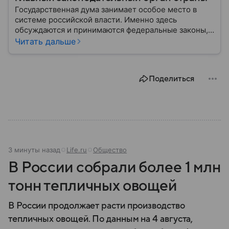
Государственная дума занимает особое место в
системе российской власти. Именно здесь
обсуждаются и принимаются федеральные законы,
определяющие развитие государства, экономики и
Читать дальше
социальной сферы. Через нижнюю палату
парламента проходят важнейшие решения,
затрагивающие жизнь миллионов граждан.
Поделиться
Разбираемся, как устроена Госдума, какие
полномочия она имеет и как формируется ее
состав.
3 минуты назад
Life.ru
Общество
В России собрали более 1 млн
тонн тепличных овощей
В России продолжает расти производство
тепличных овощей. По данным на 4 августа,