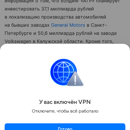
информация о том, что холдинг «АГР» планирует
инвестировать 37,1 миллиарда рублей
в локализацию производства автомобилей
на бывших заводах
General Motors
в Санкт-
Петербурге и 50,6 миллиарда рублей на заводе
Volkswagen в Калужской области. Кроме того,
новый владелец предприятий уже вложил 10
миллиардов рублей в производство машин марки
Tenet в Калужской области и около 7
миллиардов — в завод в Шушарах, который
фактически «переоборудуют» с нуля.
Поделиться
У вас включ
ён
V
P
N
Отключите, чтобы всё работало
Готово