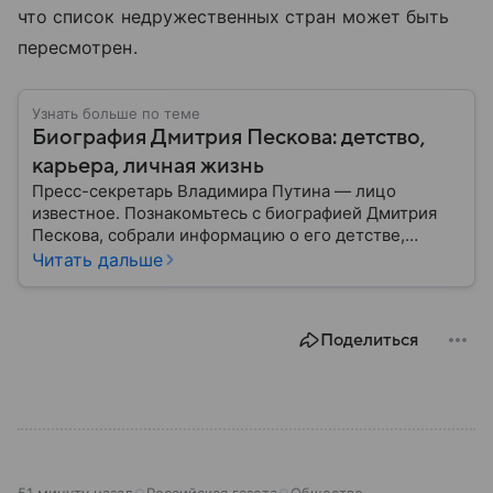
что список недружественных стран может быть
пересмотрен.
Узнать больше по теме
Биография Дмитрия Пескова: детство,
карьера, личная жизнь
Пресс-секретарь Владимира Путина — лицо
известное. Познакомьтесь с биографией Дмитрия
Пескова, собрали информацию о его детстве,
карьере, личной жизни, наградах и политических
Читать дальше
взглядах.
Поделиться
51 минуту назад
Российская газета
Общество