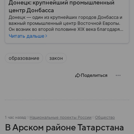
Донецк: крупнейший промышленный
центр Донбасса
Донецк — один из крупнейших городов Донбасса и
важный промышленный центр Восточной Европы.
Он возник во второй половине XIX века благодаря
развитию угледобычи и металлургии, а
Читать дальше
впоследствии стал одним из главных центров
тяжелой промышленности. Сегодня Донецк
остается одним из самых известных городов
образование
закон
региона: собрали о нем главное.
Поделиться
1 час назад
Национальные проекты России
Общество
В Арском районе Татарстана