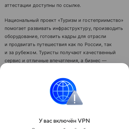
аттестации доступны по ссылке.
Национальный проект «Туризм и гостеприимство»
помогает развивать инфраструктуру, производить
оборудование, готовить кадры для отрасли
и продвигать путешествия как по России, так
и за рубежом. Туристы получают качественный
сервис и отличные впечатления, а бизнес —
поддержку государства. Все это делает поездки
удобными, безопасными и интересными.
Обновленные нацпроекты реализуются
по решению Президента РФ Владимира Путина
с 2025 года.
Поделиться
У вас включ
ён
V
P
N