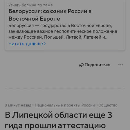
Узнать больше по теме
Белоруссия: союзник России в
Восточной Европе
Белоруссия — государство в Восточной Европе,
занимающее важное геополитическое положение
между Россией, Польшей, Литвой, Латвией и
Украиной. Несмотря на свою небольшую
Читать дальше
территорию, страна играет значительную роль в
международной политике и экономике региона. В
этом материале разбираем главное о союзной РФ
Поделиться
республике.
8 минут назад
Национальные проекты России
Общество
В Липецкой области еще 3
гида прошли аттестацию