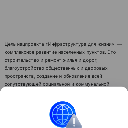
Цель нацпроекта «Инфраструктура для жизни» —
комплексное развитие населенных пунктов. Это
строительство и ремонт жилья и дорог,
благоустройство общественных и дворовых
пространств, создание и обновление всей
сопутствующей социальной и коммунальной
инфраструктуры, рост числа комфортных
маршрутов общественного транспорта за счет
обновления его подвижного состава. Обновленные
нацпроекты реализуются по решению
Президента РФ Владимира Путина с 2025 года.