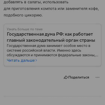
добавлять в салаты, использовать
для приготовления компота или заменителя кофе,
подобного цикорию.
Узнать больше по теме
Государственная дума РФ: как работает
главный законодательный орган страны
Государственная дума занимает особое место в
системе российской власти. Именно здесь
обсуждаются и принимаются федеральные законы,
определяющие развитие государства, экономики и
Читать дальше
социальной сферы. Через нижнюю палату
парламента проходят важнейшие решения,
затрагивающие жизнь миллионов граждан.
Поделиться
Разбираемся, как устроена Госдума, какие
полномочия она имеет и как формируется ее
состав.