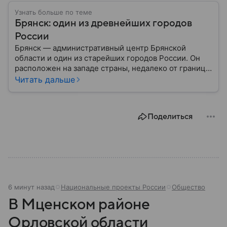
Узнать больше по теме
Брянск: один из древнейших городов
России
Брянск — административный центр Брянской
области и один из старейших городов России. Он
расположен на западе страны, недалеко от границ с
Белоруссией и Украиной, и известен своей
Читать дальше
многовековой историей. Собрали главное о
Брянске.
Поделиться
6 минут назад
Национальные проекты России
Общество
В Мценском районе
Орловской области