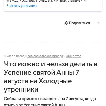
между Россией, Польшей, Литвой, Латвией и
Украиной. Несмотря на свою небольшую
Читать дальше
территорию, страна играет значительную роль в
международной политике и экономике региона. В
этом материале разбираем главное о союзной РФ
Поделиться
республике.
5 часов назад
Комсомольская правда
Общество
Что можно и нельзя делать в
Успение святой Анны 7
августа на Холодные
утренники
Собрали приметы и запреты на 7 августа, когда
отмечают Успение святой Анны.