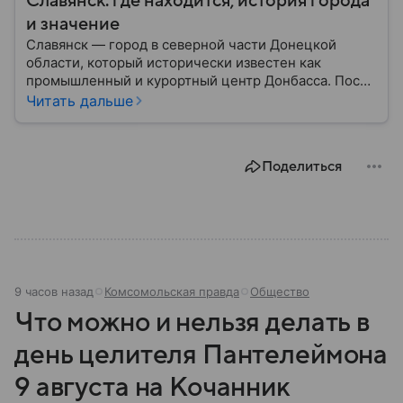
Славянск: где находится, история города
и значение
Славянск — город в северной части Донецкой
области, который исторически известен как
промышленный и курортный центр Донбасса. После
начала вооруженного конфликта на Донбассе в
Читать дальше
2014 году приобрел большое военное и
политическое значение. В материале рассказываем,
где расположен Славянск, когда появился город,
Поделиться
чем он известен и какую роль играет в российско-
украинском конфликте.
9 часов назад
Комсомольская правда
Общество
Что можно и нельзя делать в
день целителя Пантелеймона
9 августа на Кочанник