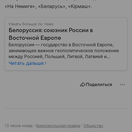
«На Немиге», «Беларусь», «Кiрмаш».
Узнать больше по теме
Белоруссия: союзник России в
Восточной Европе
Белоруссия — государство в Восточной Европе,
занимающее важное геополитическое положение
между Россией, Польшей, Литвой, Латвией и
Украиной. Несмотря на свою небольшую
Читать дальше
территорию, страна играет значительную роль в
международной политике и экономике региона. В
этом материале разбираем главное о союзной РФ
Поделиться
республике.
13 часов назад
Комсомольская правда
Общество