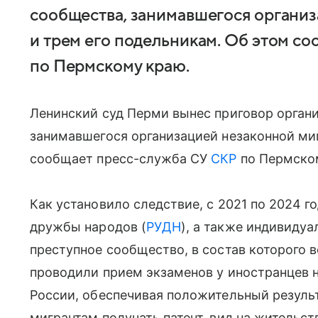
сообщества, занимавшегося органи
и трем его подельникам. Об этом с
по Пермскому краю.
Ленинский суд Перми вынес приговор органи
занимавшегося организацией незаконной миг
сообщает пресс-служба СУ
СКР
по Пермско
Как установило следствие, с 2021 по 2024 г
дружбы народов (
РУДН
), а также индивиду
преступное сообщество, в состав которого в
проводили прием экзаменов у иностранцев н
России, обеспечивая положительный результ
мигрантам получать патент, вид на жительст