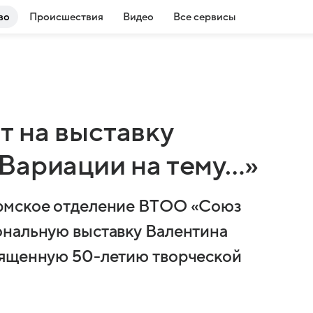
во
Происшествия
Видео
Все сервисы
 на выставку
Вариации на тему…»
ермское отделение ВТОО «Союз
ональную выставку Валентина
вященную 50-летию творческой