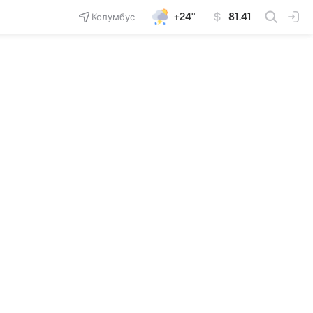
Колумбус
+24°
81.41