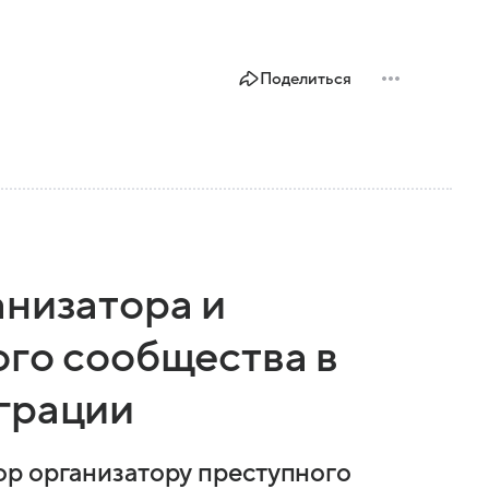
Поделиться
анизатора и
ого сообщества в
грации
ор организатору преступного