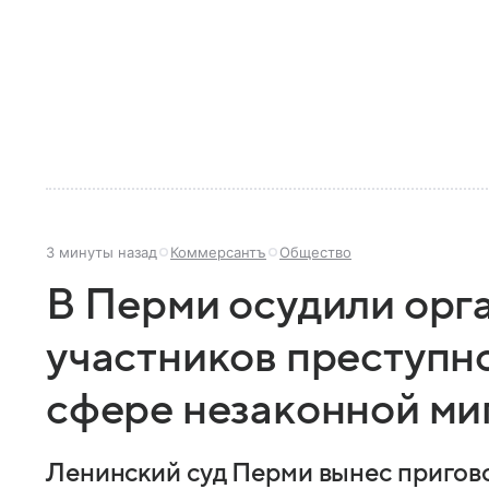
3 минуты назад
Коммерсантъ
Общество
В Перми осудили орг
участников преступн
сфере незаконной ми
Ленинский суд Перми вынес пригов