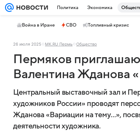
Политика
Экономика
Общест
Война в Иране
СВО
Топливный кризис
26 июля 2025
МК.RU Пермь
Общество
Пермяков приглашают
Валентина Жданова «
Центральный выставочный зал и П
художников России» проводят перс
Жданова «Вариации на тему…», пос
деятельности художника.