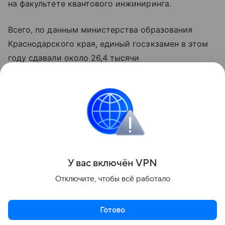
на факультете квантового инжиниринга.
Всего, по данным министерства образования
Краснодарского края, единый госэкзамен в этом
году сдавали около 26,4 тысячи
одиннадцатиклассников региона, более 5,4 тысячи
из них позже приняли решение о пересдаче.
Около 3,7 тысячи выпускников повысили свои
баллы, а 18 человек при этом получили
максимальный результат в 100 баллов.
Поделиться
У вас включ
ён
V
P
N
Отключите, чтобы всё работало
Готово
Актуальное
Топ дня
Видео