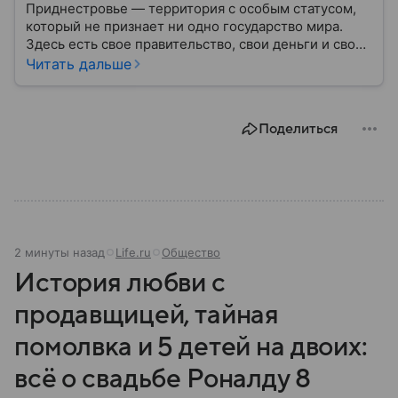
Приднестровье — территория с особым статусом,
который не признает ни одно государство мира.
Здесь есть свое правительство, свои деньги и свои
законы, но на международной карте такая страна
Читать дальше
отсутствует. Формально эти земли относятся к
Молдове, но уже более 30 лет здесь живут по
собственным правилам. Рассказываем, где
Поделиться
находится этот уникальный анклав, почему его
существование вызывает споры и как устроена
жизнь в месте, которого официально не
существует.
2 минуты назад
Life.ru
Общество
История любви с
продавщицей, тайная
помолвка и 5 детей на двоих:
всё о свадьбе Роналду 8