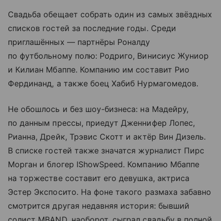
Свадьба обещает собрать один из самых звёздных
списков гостей за последние годы. Среди
приглашённых — партнёры Роналду
по футбольному полю: Родриго, Винисиус Жуниор
и Килиан Мбаппе. Компанию им составит Рио
Фердинанд, а также боец Хабиб Нурмагомедов.
Не обошлось и без шоу-бизнеса: на Мадейру,
по данным прессы, приедут Дженнифер Лопес,
Рианна, Дрейк, Трэвис Скотт и актёр Вин Дизель.
В списке гостей также значатся журналист Пирс
Морган и блогер IShowSpeed. Компанию Мбаппе
на торжестве составит его девушка, актриса
Эстер Экспосито. На фоне такого размаха забавно
смотрится другая недавняя история: бывший
солист MBAND, наоборот, сыграл свадьбу в полной