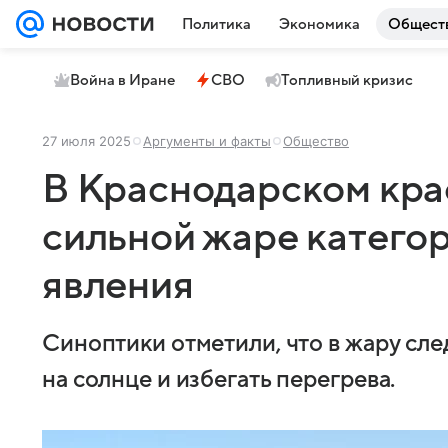
Политика
Экономика
Общест
Война в Иране
СВО
Топливный кризис
27 июля 2025
Аргументы и факты
Общество
В Краснодарском кра
сильной жаре катего
явления
Синоптики отметили, что в жару сл
на солнце и избегать перегрева.