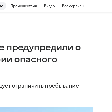
во
Происшествия
Видео
Все сервисы
е предупредили о
рии опасного
едует ограничить пребывание