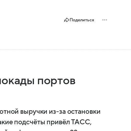
Поделиться
локады портов
ютной выручки из-за остановки
акие подсчёты привёл ТАСС,