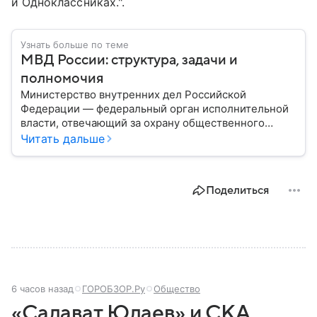
и Одноклассниках.".
Узнать больше по теме
МВД России: структура, задачи и
полномочия
Министерство внутренних дел Российской
Федерации — федеральный орган исполнительной
власти, отвечающий за охрану общественного
порядка, борьбу с преступностью, обеспечение
Читать дальше
безопасности граждан и реализацию
государственной политики в сфере внутренних дел.
В материале рассказываем, чем занимается МВД
Поделиться
России, какие задачи выполняет министерство, как
устроена его структура, кто возглавляет ведомство
и какие полномочия оно имеет.
6 часов назад
ГОРОБЗОР.Ру
Общество
«Салават Юлаев» и СКА