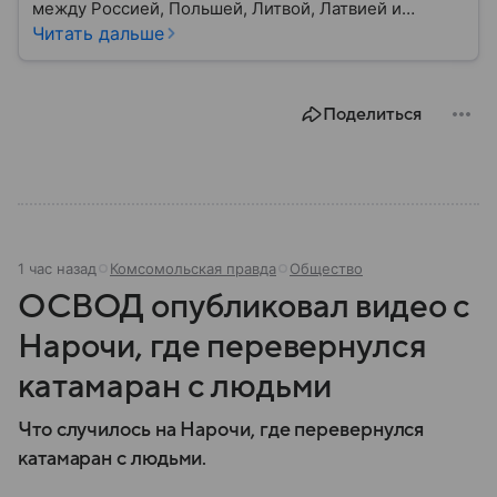
между Россией, Польшей, Литвой, Латвией и
Украиной. Несмотря на свою небольшую
Читать дальше
территорию, страна играет значительную роль в
международной политике и экономике региона. В
этом материале разбираем главное о союзной РФ
Поделиться
республике.
1 час назад
Комсомольская правда
Общество
ОСВОД опубликовал видео с
Нарочи, где перевернулся
катамаран с людьми
Что случилось на Нарочи, где перевернулся
катамаран с людьми.