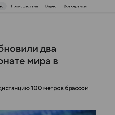
во
Происшествия
Видео
Все сервисы
бновили два
онате мира в
дистанцию 100 метров брассом