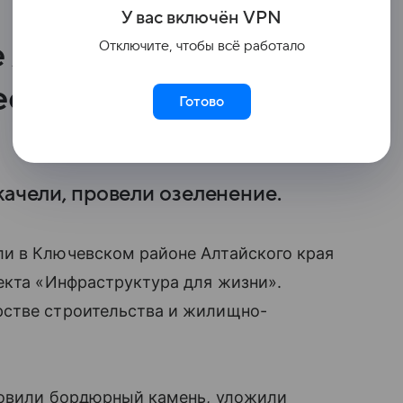
У вас включ
ён
V
P
N
 Алтая
Отключите, чтобы всё работало
ественные
Готово
качели, провели озеленение.
и в Ключевском районе Алтайского края
екта «Инфраструктура для жизни».
рстве строительства и жилищно-
новили бордюрный камень, уложили