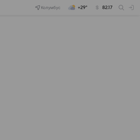
Колумбус
+29°
82.17