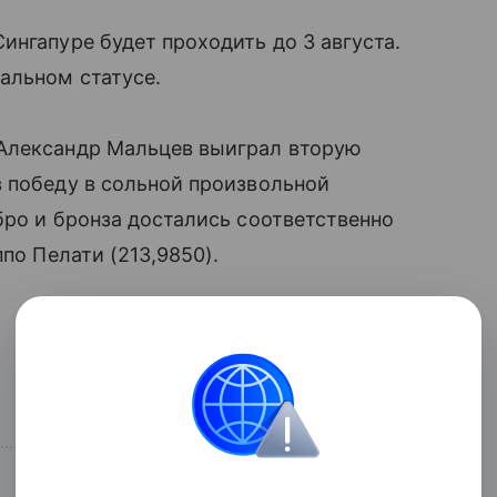
ингапуре будет проходить до 3 августа.
альном статусе.
 Александр Мальцев выиграл вторую
 победу в сольной произвольной
бро и бронза достались соответственно
по Пелати (213,9850).
Поделиться