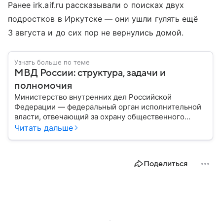
Ранее irk.aif.ru рассказывали о поисках двух
подростков в Иркутске — они ушли гулять ещё
3 августа и до сих пор не вернулись домой.
Узнать больше по теме
МВД России: структура, задачи и
полномочия
Министерство внутренних дел Российской
Федерации — федеральный орган исполнительной
власти, отвечающий за охрану общественного
порядка, борьбу с преступностью, обеспечение
Читать дальше
безопасности граждан и реализацию
государственной политики в сфере внутренних дел.
В материале рассказываем, чем занимается МВД
Поделиться
России, какие задачи выполняет министерство, как
устроена его структура, кто возглавляет ведомство
и какие полномочия оно имеет.