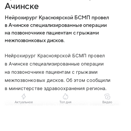
Ачинске
Нейрохирург Красноярской БСМП провел
в Ачинске специализированные операции
на позвоночнике пациентам с грыжами
межпозвонковых дисков.
Нейрохирург Красноярской БСМП провел
в Ачинске специализированные операции
на позвоночнике пациентам с грыжами
межпозвонковых дисков. Об этом сообщили
в министерстве здравоохранения региона.
Актуальное
Топ дня
Видео
Сложные вмешательства выполнил заведующий
нейрохирургическим отделением Владимир
Выберите комментарий
Выберите комментарий
Выберите комментарий
Гуляев. Врачи использовали современные
малотравматичные методики, которые позволяют