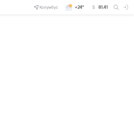
Колумбус
+24°
81.41