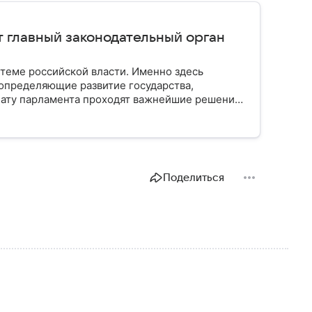
т главный законодательный орган
стеме российской власти. Именно здесь
определяющие развитие государства,
ату парламента проходят важнейшие решения,
мся, как устроена Госдума, какие полномочия
Поделиться