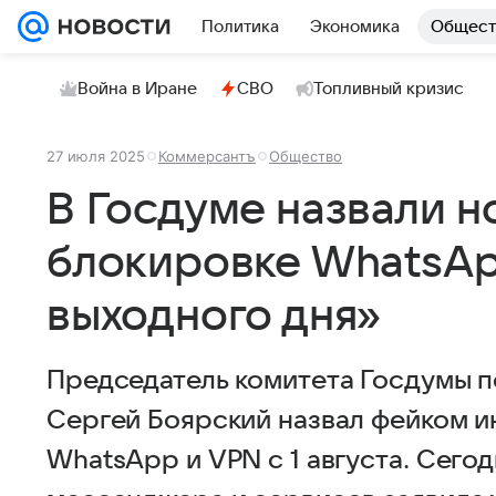
Политика
Экономика
Общест
Война в Иране
СВО
Топливный кризис
27 июля 2025
Коммерсантъ
Общество
В Госдуме назвали н
блокировке WhatsA
выходного дня»
Председатель комитета Госдумы 
Сергей Боярский назвал фейком 
WhatsApp и VPN с 1 августа. Сего