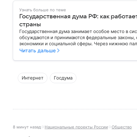
Узнать больше по теме
Государственная дума РФ: как работае
страны
Государственная дума занимает особое место в си
обсуждаются и принимаются федеральные законы, 
экономики и социальной сферы. Через нижнюю пал
затрагивающие жизнь миллионов граждан. Разбирае
Читать дальше
она имеет и как формируется ее состав.
Интернет
Госдума
8 минут назад
Национальные проекты России
Общество