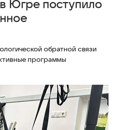
 в Югре поступило
онное
иологической обратной связи
ективные программы